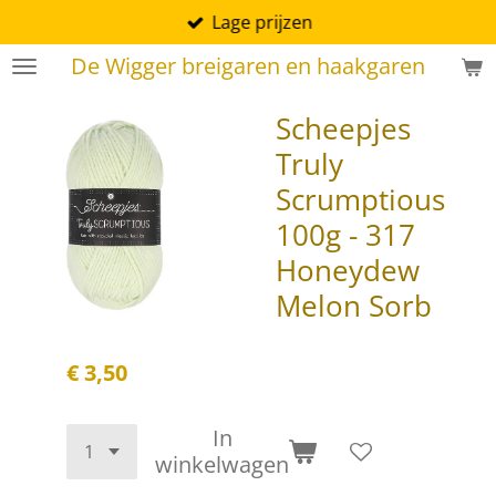
Lage prijzen
Ga
direct
De Wigger breigaren en haakgaren
naar
de
Scheepjes
hoofdinhoud
Truly
Scrumptious
100g - 317
Honeydew
Melon Sorb
€ 3,50
In
winkelwagen