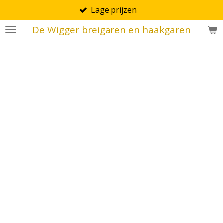
Lage prijzen
Ga
direct
De Wigger breigaren en haakgaren
naar
de
hoofdinhoud