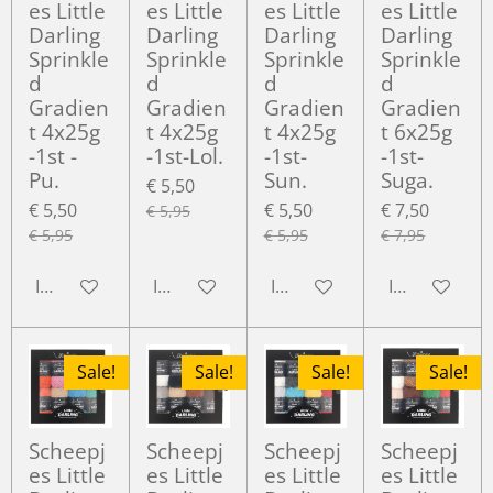
es Little
es Little
es Little
es Little
Darling
Darling
Darling
Darling
Sprinkle
Sprinkle
Sprinkle
Sprinkle
d
d
d
d
Gradien
Gradien
Gradien
Gradien
t 4x25g
t 4x25g
t 4x25g
t 6x25g
-1st -
-1st-Lol.
-1st-
-1st-
Pu.
Sun.
Suga.
€ 5,50
€ 5,50
€ 5,50
€ 7,50
€ 5,95
€ 5,95
€ 5,95
€ 7,95
In winkelwagen
In winkelwagen
In winkelwagen
In winkelwa
Sale!
Sale!
Sale!
Sale!
Scheepj
Scheepj
Scheepj
Scheepj
es Little
es Little
es Little
es Little