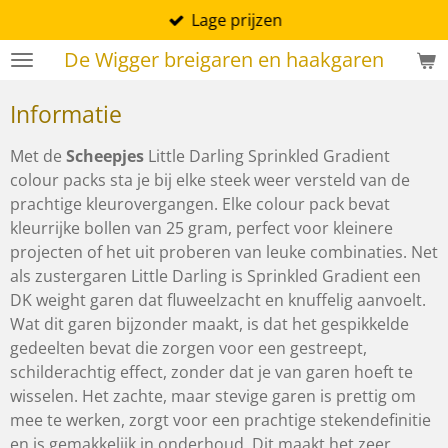
Lage prijzen
Ga
direct
De Wigger breigaren en haakgaren
naar
de
Informatie
hoofdinhoud
Met de
Scheepjes
Little Darling Sprinkled Gradient
colour packs sta je bij elke steek weer versteld van de
prachtige kleurovergangen. Elke colour pack bevat
kleurrijke bollen van 25 gram, perfect voor kleinere
projecten of het uit proberen van leuke combinaties. Net
als zustergaren Little Darling is Sprinkled Gradient een
DK weight garen dat fluweelzacht en knuffelig aanvoelt.
Wat dit garen bijzonder maakt, is dat het gespikkelde
gedeelten bevat die zorgen voor een gestreept,
schilderachtig effect, zonder dat je van garen hoeft te
wisselen. Het zachte, maar stevige garen is prettig om
mee te werken, zorgt voor een prachtige stekendefinitie
en is gemakkelijk in onderhoud. Dit maakt het zeer