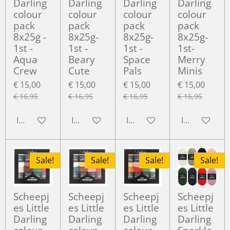
Darling
Darling
Darling
Darling
colour
colour
colour
colour
pack
pack
pack
pack
8x25g -
8x25g-
8x25g-
8x25g-
1st -
1st -
1st -
1st-
Aqua
Beary
Space
Merry
Crew
Cute
Pals
Minis
€ 15,00
€ 15,00
€ 15,00
€ 15,00
€ 16,95
€ 16,95
€ 16,95
€ 16,95
In winkelwagen
In winkelwagen
In winkelwagen
In winkelwa
Sale!
Sale!
Sale!
Sale!
Scheepj
Scheepj
Scheepj
Scheepj
es Little
es Little
es Little
es Little
Darling
Darling
Darling
Darling