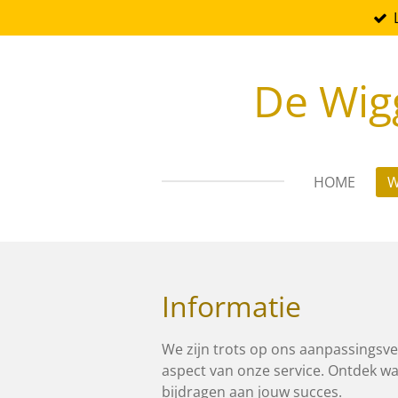
Ga
direct
naar
De Wig
de
hoofdinhoud
HOME
W
Informatie
We zijn trots op ons aanpassingsv
aspect van onze service. Ontdek wa
bijdragen aan jouw succes.