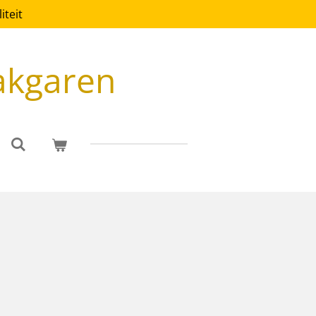
teit
akgaren