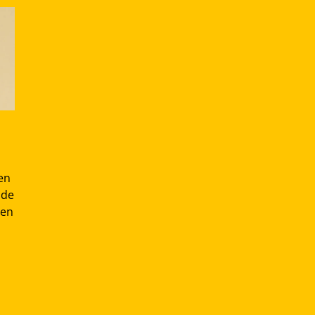
 en
 de
gen