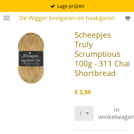
Lage prijzen
Ga
direct
De Wigger breigaren en haakgaren
naar
de
Scheepjes
hoofdinhoud
Truly
Scrumptious
100g - 311 Chai
Shortbread
€ 3,50
In
winkelwage