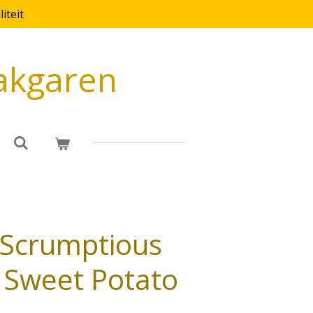
iteit
akgaren
 Scrumptious
 Sweet Potato