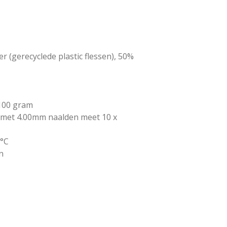
r (gerecyclede plastic flessen), 50%
 100 gram
n met 4.00mm naalden meet 10 x
0°C
n