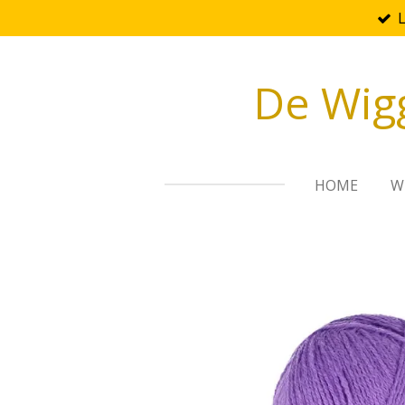
Ga
direct
naar
De Wig
de
hoofdinhoud
HOME
W