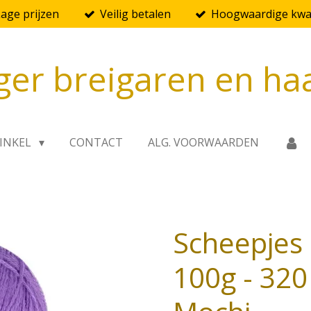
Lage prijzen
Veilig betalen
Hoogwaardige kwal
ger breigaren en ha
INKEL
CONTACT
ALG. VOORWAARDEN
Scheepjes
100g - 320