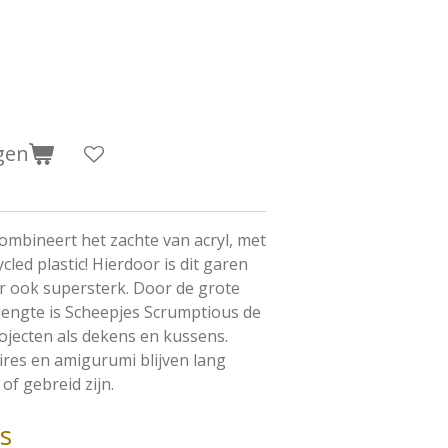
gen
ombineert het zachte van acryl, met
ed plastic! Hierdoor is dit garen
r ook supersterk. Door de grote
lengte is Scheepjes Scrumptious de
ojecten als dekens en kussens.
ires en amigurumi blijven lang
of gebreid zijn.
es