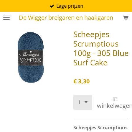
Lage prijzen
Ga
direct
De Wigger breigaren en haakgaren
naar
de
Scheepjes
hoofdinhoud
Scrumptious
100g - 305 Blue
Surf Cake
€ 3,30
In
winkelwage
Scheepjes Scrumptious