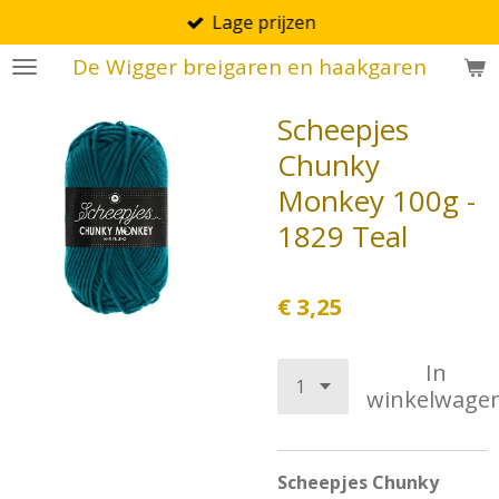
Lage prijzen
Ga
direct
De Wigger breigaren en haakgaren
naar
de
Scheepjes
hoofdinhoud
Chunky
Monkey 100g -
1829 Teal
€ 3,25
In
winkelwage
Scheepjes Chunky