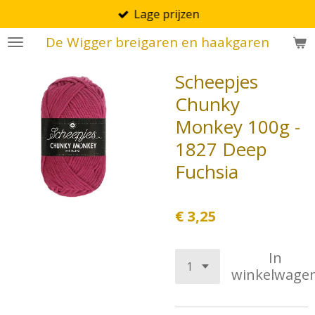
Lage prijzen
Ga
direct
De Wigger breigaren en haakgaren
naar
de
Scheepjes
hoofdinhoud
Chunky
Monkey 100g -
1827 Deep
Fuchsia
€ 3,25
In
winkelwage