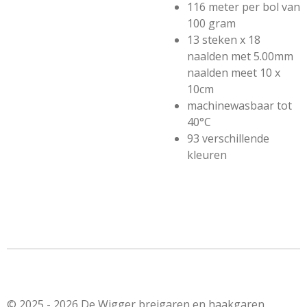
116 meter per bol van
100 gram
13 steken x 18
naalden met 5.00mm
naalden meet 10 x
10cm
machinewasbaar tot
40°C
93 verschillende
kleuren
© 2025 - 2026 De Wigger breigaren en haakgaren