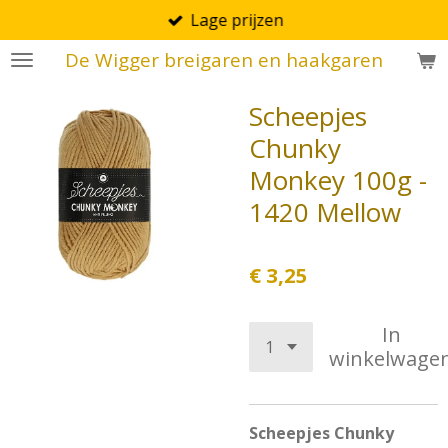
Lage prijzen
Ga
direct
De Wigger breigaren en haakgaren
naar
de
Scheepjes
hoofdinhoud
Chunky
Monkey 100g -
1420 Mellow
€ 3,25
In
winkelwage
Scheepjes Chunky