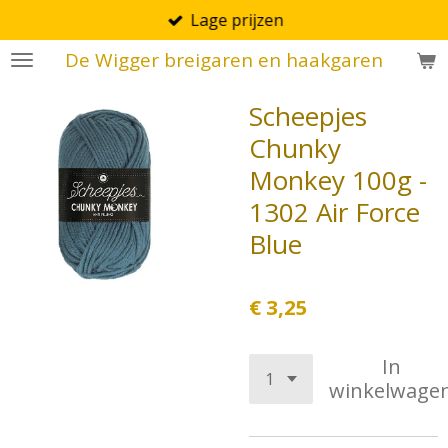
Lage prijzen
Ga
direct
De Wigger breigaren en haakgaren
naar
de
Scheepjes
hoofdinhoud
Chunky
Monkey 100g -
1302 Air Force
Blue
€ 3,25
In
winkelwage