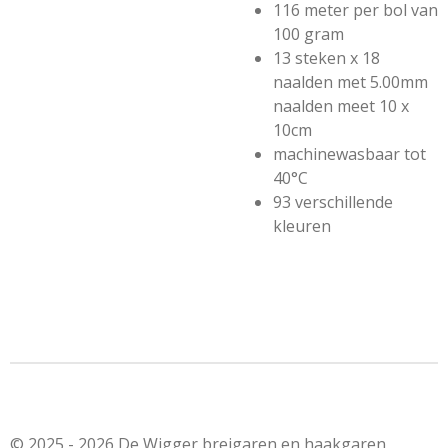
116 meter per bol van
100 gram
13 steken x 18
naalden met 5.00mm
naalden meet 10 x
10cm
machinewasbaar tot
40°C
93 verschillende
kleuren
© 2025 - 2026 De Wigger breigaren en haakgaren