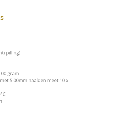
es
i pilling)
 100 gram
n met 5.00mm naalden meet 10 x
0°C
en