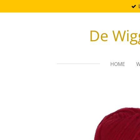
Ga
direct
naar
De Wig
de
hoofdinhoud
HOME
W