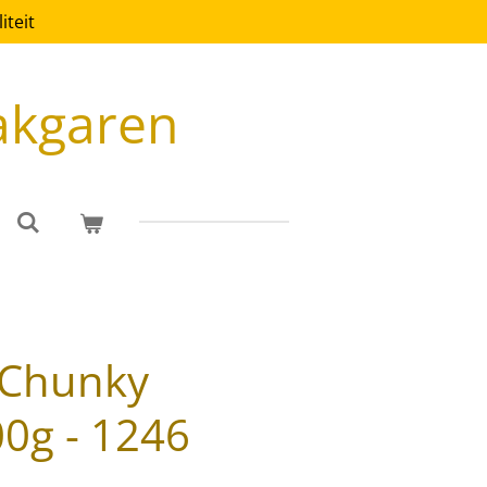
teit
akgaren
 Chunky
0g - 1246