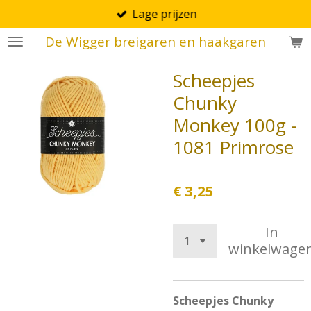
Lage prijzen
Ga
direct
De Wigger breigaren en haakgaren
naar
de
Scheepjes
hoofdinhoud
Chunky
Monkey 100g -
1081 Primrose
€ 3,25
In
winkelwage
Scheepjes Chunky