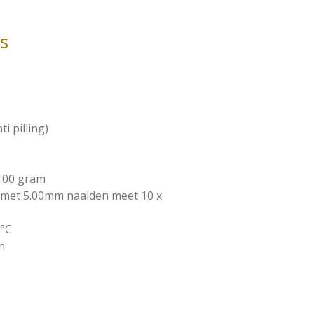
es
i pilling)
 100 gram
n met 5.00mm naalden meet 10 x
0°C
n