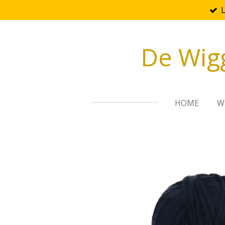
Ga
direct
naar
De Wig
de
hoofdinhoud
HOME
W