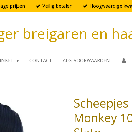
Lage prijzen
Veilig betalen
Hoogwaardige kwal
ger breigaren en ha
INKEL
CONTACT
ALG. VOORWAARDEN
Scheepjes
Monkey 10