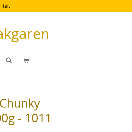
iteit
akgaren
 Chunky
0g - 1011