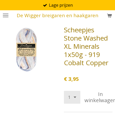
Lage prijzen
Ga
direct
De Wigger breigaren en haakgaren
naar
de
Scheepjes
hoofdinhoud
Stone Washed
XL Minerals
1x50g - 919
Cobalt Copper
€ 3,95
In
winkelwage