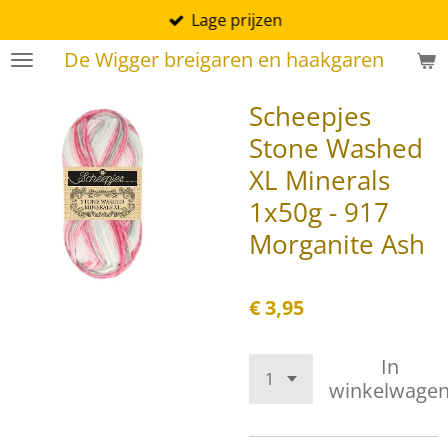
Lage prijzen
Ga
direct
De Wigger breigaren en haakgaren
naar
de
Scheepjes
hoofdinhoud
Stone Washed
XL Minerals
1x50g - 917
Morganite Ash
€ 3,95
In
winkelwage