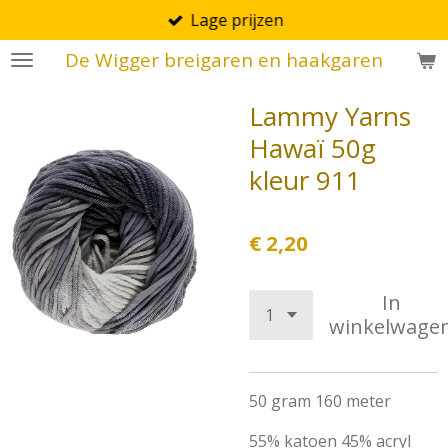
Lage prijzen
Ga
direct
De Wigger breigaren en haakgaren
naar
de
Lammy Yarns
hoofdinhoud
Hawaï 50g
kleur 911
€ 2,20
In
winkelwage
50 gram 160 meter
55% katoen 45% acryl