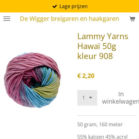
Lage prijzen
Ga
direct
De Wigger breigaren en haakgaren
naar
de
Lammy Yarns
hoofdinhoud
Hawaï 50g
kleur 908
€ 2,20
In
winkelwage
50 gram, 160 meter
55% katoen 45% acryl