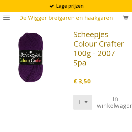
Lage prijzen
Ga
direct
De Wigger breigaren en haakgaren
naar
de
Scheepjes
hoofdinhoud
Colour Crafter
100g - 2007
Spa
€ 3,50
In
winkelwage