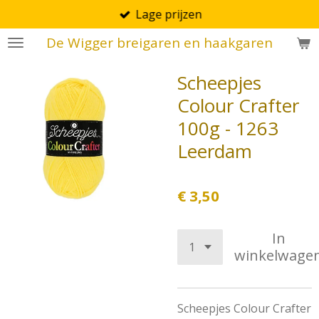
Lage prijzen
Ga
direct
De Wigger breigaren en haakgaren
naar
de
Scheepjes
hoofdinhoud
Colour Crafter
100g - 1263
Leerdam
€ 3,50
In
winkelwage
Scheepjes Colour Crafter