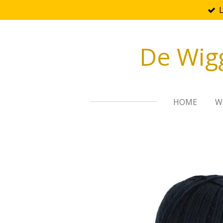
Ga
direct
naar
De Wig
de
hoofdinhoud
HOME
W