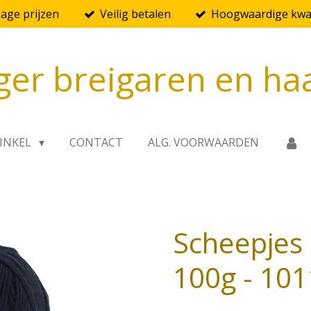
Lage prijzen
Veilig betalen
Hoogwaardige kwal
ger breigaren en ha
INKEL
CONTACT
ALG. VOORWAARDEN
Scheepjes 
100g - 101