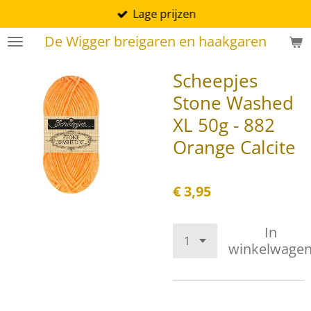
Lage prijzen
Ga
direct
De Wigger breigaren en haakgaren
naar
de
Scheepjes
hoofdinhoud
Stone Washed
XL 50g - 882
Orange Calcite
€ 3,95
In
winkelwage