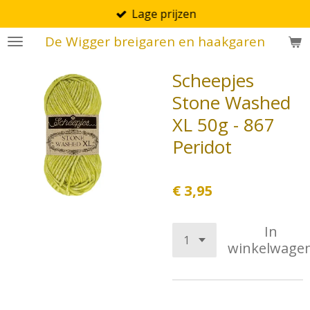
Lage prijzen
Ga
direct
De Wigger breigaren en haakgaren
naar
de
Scheepjes
hoofdinhoud
Stone Washed
XL 50g - 867
Peridot
€ 3,95
In
winkelwage