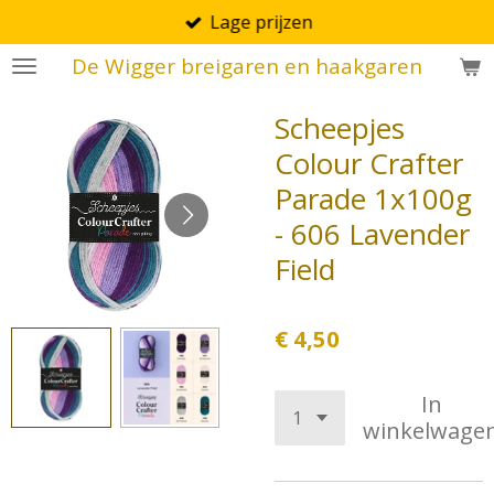
Lage prijzen
Ga
direct
De Wigger breigaren en haakgaren
naar
de
Scheepjes
hoofdinhoud
Colour Crafter
Parade 1x100g
- 606 Lavender
Field
€ 4,50
In
winkelwage