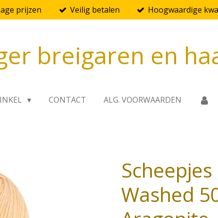
Lage prijzen
Veilig betalen
Hoogwaardige kwal
ger breigaren en ha
INKEL
CONTACT
ALG. VOORWAARDEN
Scheepjes
Washed 50