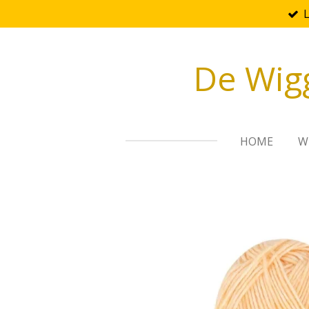
Ga
direct
naar
De Wig
de
hoofdinhoud
HOME
W