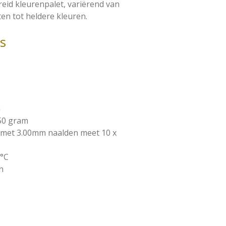
reid kleurenpalet, variërend van
ten tot heldere kleuren.
es
m
 50 gram
n met 3.00mm naalden meet 10 x
0°C
n