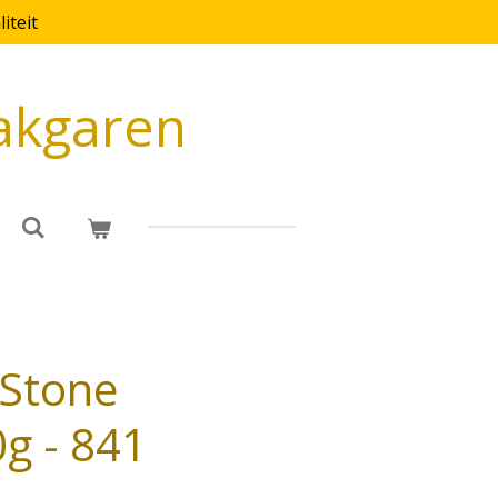
iteit
akgaren
 Stone
g - 841