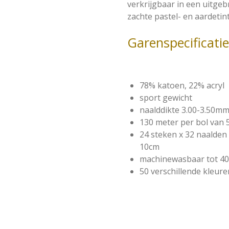
verkrijgbaar in een uitgeb
zachte pastel- en aardetin
Garenspecificati
78% katoen, 22% acryl
sport gewicht
naalddikte 3.00-3.50m
130 meter per bol van
24 steken x 32 naalde
10cm
machinewasbaar tot 4
50 verschillende kleure