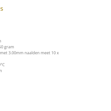
es
m
 50 gram
n met 3.00mm naalden meet 10 x
0°C
en