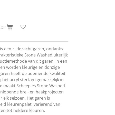
gen
is een zijdezacht garen, ondanks
akteristieke Stone Washed uiterlijk
ctiemethode van dit garen: in een
toen worden kleurige en donzige
 garen heeft de ademende kwaliteit
 het acryl sterk en gemakkelijk in
ie maakt Scheepjes Stone Washed
enlopende brei- en haakprojecten
 elk seizoen. Het garen is
reid kleurenpalet, variërend van
ten tot heldere kleuren.