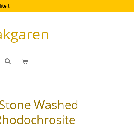
teit
akgaren
 Stone Washed
Rhodochrosite