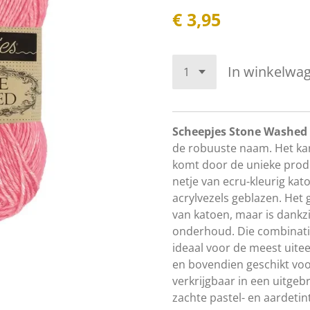
€ 3,95
In winkelwa
Scheepjes Stone Washed
de robuuste naam. Het kar
komt door de unieke produ
netje van ecru-kleurig ka
acrylvezels geblazen. Het
van katoen, maar is dankzij
onderhoud. Die combinat
ideaal voor de meest uite
en bovendien geschikt voor
verkrijgbaar in een uitgeb
zachte pastel- en aardetin