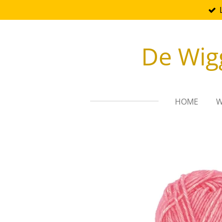
Ga
direct
naar
De Wig
de
hoofdinhoud
HOME
W