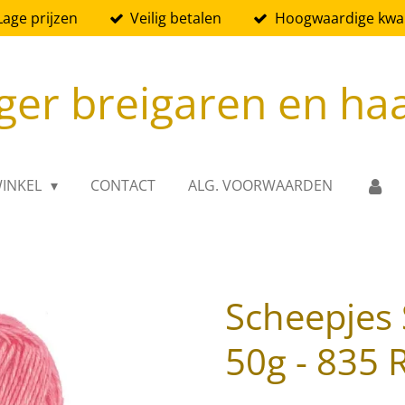
Lage prijzen
Veilig betalen
Hoogwaardige kwali
ger breigaren en ha
INKEL
CONTACT
ALG. VOORWAARDEN
Scheepjes
50g - 835 