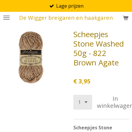
Lage prijzen
Ga
direct
De Wigger breigaren en haakgaren
naar
de
Scheepjes
hoofdinhoud
Stone Washed
50g - 822
Brown Agate
€ 3,95
In
winkelwage
Scheepjes Stone