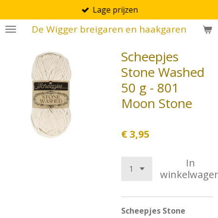
Lage prijzen
Ga
direct
De Wigger breigaren en haakgaren
naar
de
Scheepjes
hoofdinhoud
Stone Washed
50 g - 801
Moon Stone
€ 3,95
In
winkelwage
Scheepjes Stone