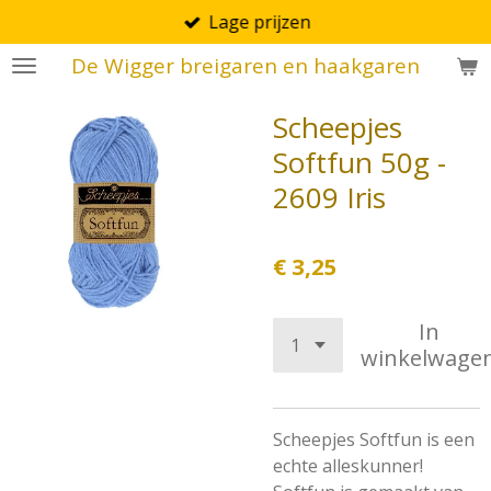
Lage prijzen
Ga
direct
De Wigger breigaren en haakgaren
naar
de
Scheepjes
hoofdinhoud
Softfun 50g -
2609 Iris
€ 3,25
In
winkelwage
Scheepjes Softfun is een
echte alleskunner!