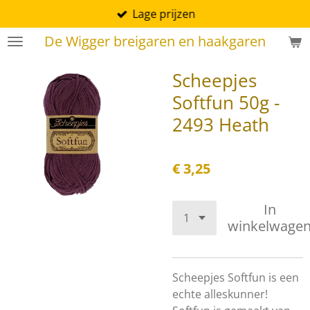
Lage prijzen
Ga
direct
De Wigger breigaren en haakgaren
naar
de
Scheepjes
hoofdinhoud
Softfun 50g -
2493 Heath
€ 3,25
In
winkelwage
Scheepjes Softfun is een
echte alleskunner!