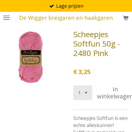
Lage prijzen
Ga
direct
De Wigger breigaren en haakgaren
naar
de
Scheepjes
hoofdinhoud
Softfun 50g -
2480 Pink
€ 3,25
In
winkelwage
Scheepjes Softfun is een
echte alleskunner!