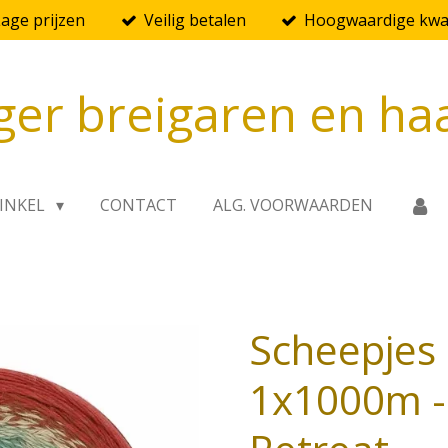
Lage prijzen
Veilig betalen
Hoogwaardige kwal
ger breigaren en ha
INKEL
CONTACT
ALG. VOORWAARDEN
Scheepjes 
1x1000m - 