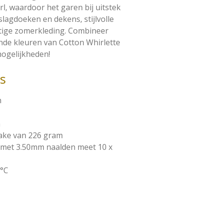
rl, waardoor het garen bij uitstek
slagdoeken en dekens, stijlvolle
htige zomerkleding. Combineer
nde kleuren van Cotton Whirlette
ogelijkheden!
es
n
m
ake van 226 gram
n met 3.50mm naalden meet 10 x
0°C