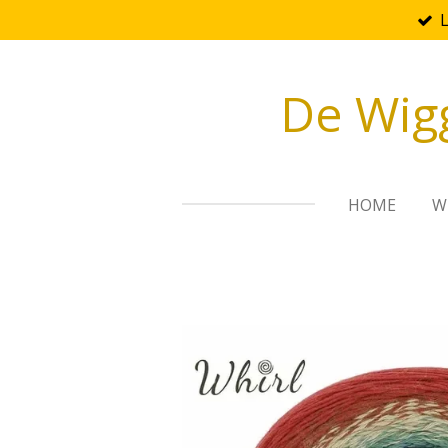
Ga
direct
naar
De Wig
de
hoofdinhoud
HOME
W