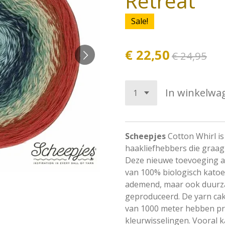
Retreat
Sale!
€ 22,50
€ 24,95
In winkelwa
Scheepjes
Cotton Whirl is
haakliefhebbers die graag
Deze nieuwe toevoeging aa
van 100% biologisch katoen
ademend, maar ook duurza
geproduceerd. De yarn ca
van 1000 meter hebben pr
kleurwisselingen. Vooral 