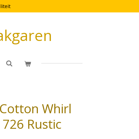
iteit
akgaren
Cotton Whirl
726 Rustic