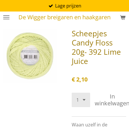
Lage prijzen
Ga
direct
De Wigger breigaren en haakgaren
naar
de
Scheepjes
hoofdinhoud
Candy Floss
20g- 392 Lime
Juice
€ 2,10
In
winkelwage
Waan uzelf in de