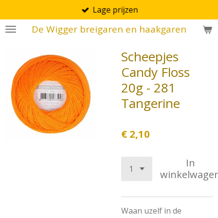
Lage prijzen
Ga
direct
De Wigger breigaren en haakgaren
naar
de
Scheepjes
hoofdinhoud
Candy Floss
20g - 281
Tangerine
€ 2,10
In
winkelwage
Waan uzelf in de