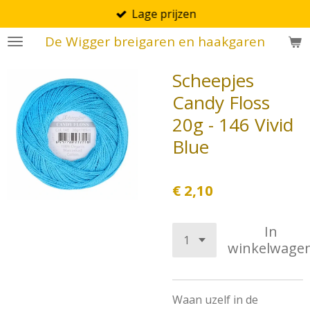
Lage prijzen
Ga
direct
De Wigger breigaren en haakgaren
naar
de
Scheepjes
hoofdinhoud
Candy Floss
20g - 146 Vivid
Blue
€ 2,10
In
winkelwage
Waan uzelf in de