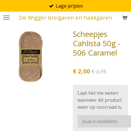
Lage prijzen
Ga
direct
De Wigger breigaren en haakgaren
naar
de
Scheepjes
hoofdinhoud
Cahlista 50g -
506 Caramel
€ 2,00
€ 2,75
Laat het me weten
wanneer dit product
weer op voorraad is.