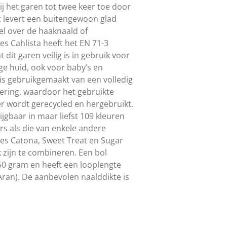
j het garen tot twee keer toe door
t levert een buitengewoon glad
el over de haaknaald of
jes Cahlista heeft het EN 71-3
dit garen veilig is in gebruik voor
e huid, ook voor baby’s en
 is gebruikgemaakt van een volledig
vering, waardoor het gebruikte
er wordt gerecycled en hergebruikt.
ijgbaar in maar liefst 109 kleuren
s als die van enkele andere
jes Catona, Sweet Treat en Sugar
 zijn te combineren. Een bol
50 gram en heeft een looplengte
Aran). De aanbevolen naalddikte is