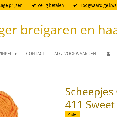
Lage prijzen
Veilig betalen
Hoogwaardige kwali
ger breigaren en ha
INKEL
CONTACT
ALG. VOORWAARDEN
Scheepjes 
411 Sweet
Sale!