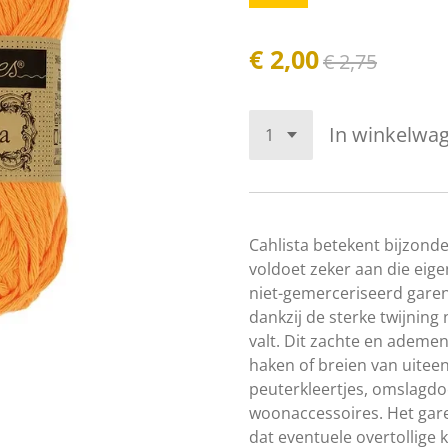
€ 2,00
€ 2,75
In winkelwa
Cahlista betekent bijzond
voldoet zeker aan die eige
niet-gemerceriseerd garen
dankzij de sterke twijning 
valt. Dit zachte en ademen
haken of breien van uitee
peuterkleertjes, omslagd
woonaccessoires. Het gare
dat eventuele overtollige 