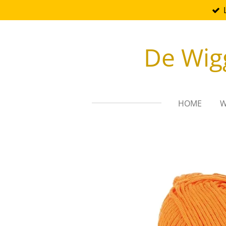
Ga
direct
naar
De Wig
de
hoofdinhoud
HOME
W