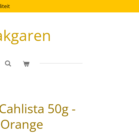
teit
akgaren
Cahlista 50g -
 Orange