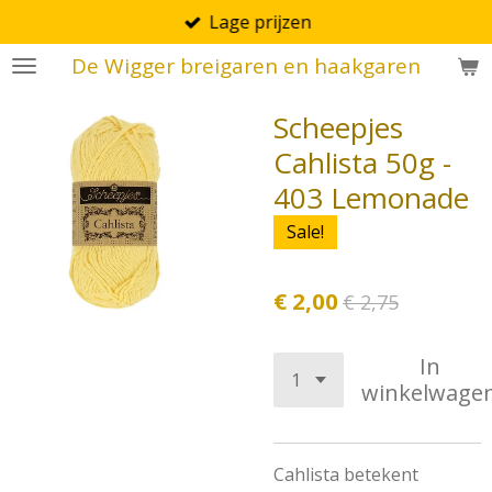
Lage prijzen
Ga
direct
De Wigger breigaren en haakgaren
naar
de
Scheepjes
hoofdinhoud
Cahlista 50g -
403 Lemonade
Sale!
€ 2,00
€ 2,75
In
winkelwage
Cahlista betekent