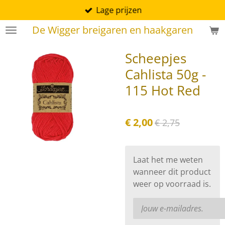
Lage prijzen
Ga
direct
De Wigger breigaren en haakgaren
naar
de
Scheepjes
hoofdinhoud
Cahlista 50g -
115 Hot Red
€ 2,00
€ 2,75
Laat het me weten
wanneer dit product
weer op voorraad is.