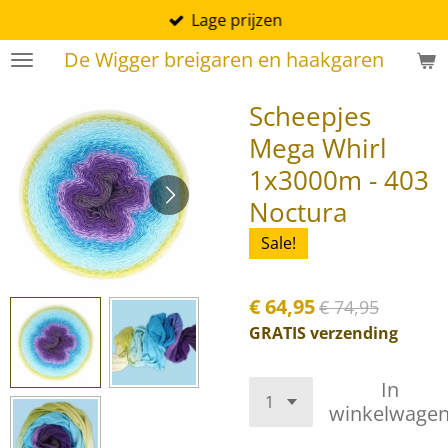
Lage prijzen
Ga
direct
De Wigger breigaren en haakgaren
naar
de
Scheepjes
hoofdinhoud
Mega Whirl
1x3000m - 403
Noctura
Sale!
€ 64,95
€ 74,95
GRATIS verzending
In
winkelwage