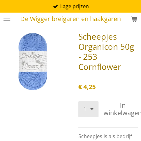
Lage prijzen
Ga
direct
De Wigger breigaren en haakgaren
naar
de
Scheepjes
hoofdinhoud
Organicon 50g
- 253
Cornflower
€ 4,25
In
winkelwage
Scheepjes is als bedrijf