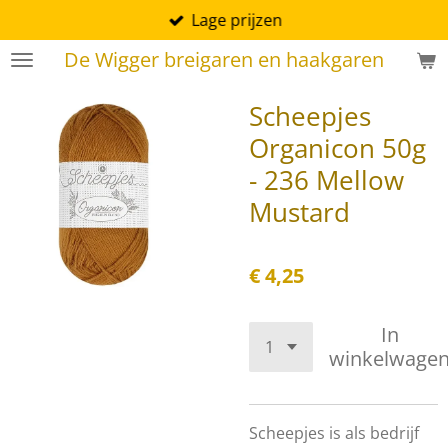
Lage prijzen
Ga
direct
De Wigger breigaren en haakgaren
naar
de
Scheepjes
hoofdinhoud
Organicon 50g
- 236 Mellow
Mustard
€ 4,25
In
winkelwage
Scheepjes is als bedrijf