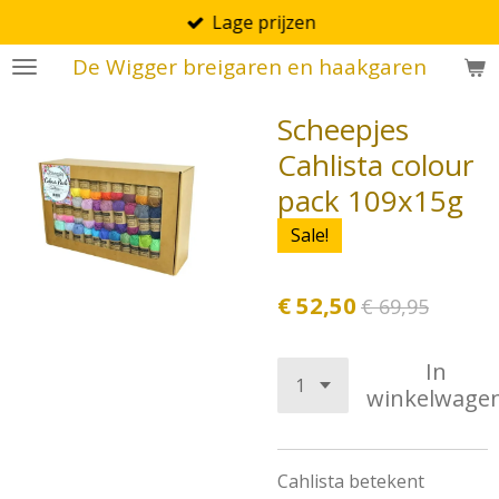
Lage prijzen
Ga
direct
De Wigger breigaren en haakgaren
naar
de
Scheepjes
hoofdinhoud
Cahlista colour
pack 109x15g
Sale!
€ 52,50
€ 69,95
In
winkelwage
Cahlista betekent