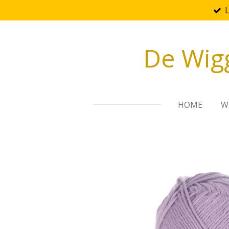
Ga
direct
naar
De Wig
de
hoofdinhoud
HOME
W