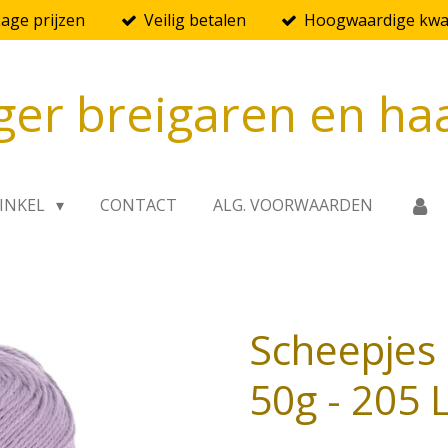
Lage prijzen
Veilig betalen
Hoogwaardige kwal
ger breigaren en ha
INKEL
CONTACT
ALG. VOORWAARDEN
Scheepjes
50g - 205 