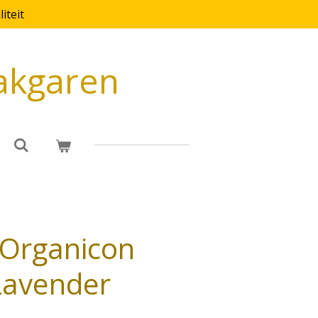
iteit
akgaren
 Organicon
Lavender