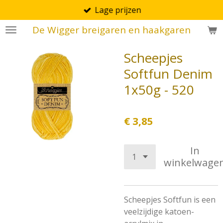
Lage prijzen
Ga
direct
De Wigger breigaren en haakgaren
naar
de
Scheepjes
hoofdinhoud
Softfun Denim
1x50g - 520
€ 3,85
In
winkelwage
Scheepjes Softfun is een
veelzijdige katoen-