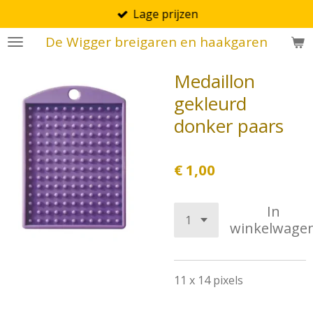
Lage prijzen
Ga
direct
De Wigger breigaren en haakgaren
naar
de
Medaillon
hoofdinhoud
gekleurd
donker paars
€ 1,00
In
winkelwage
11 x 14 pixels