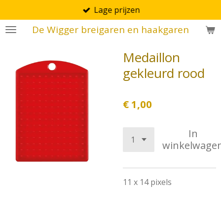
Lage prijzen
Ga
direct
De Wigger breigaren en haakgaren
naar
de
Medaillon
hoofdinhoud
gekleurd rood
€ 1,00
In
winkelwage
11 x 14 pixels