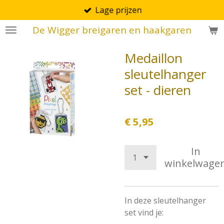
Lage prijzen
Ga
direct
De Wigger breigaren en haakgaren
naar
de
Medaillon
hoofdinhoud
sleutelhanger
set - dieren
€ 5,95
In
winkelwage
In deze sleutelhanger
set vind je: