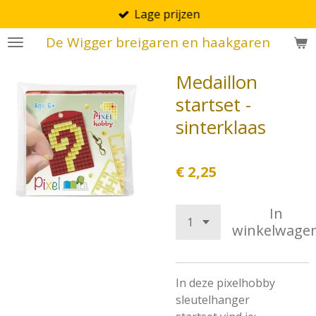
Lage prijzen
Ga
direct
De Wigger breigaren en haakgaren
naar
de
Medaillon
hoofdinhoud
startset -
sinterklaas
€ 2,25
In
winkelwage
In deze pixelhobby
sleutelhanger