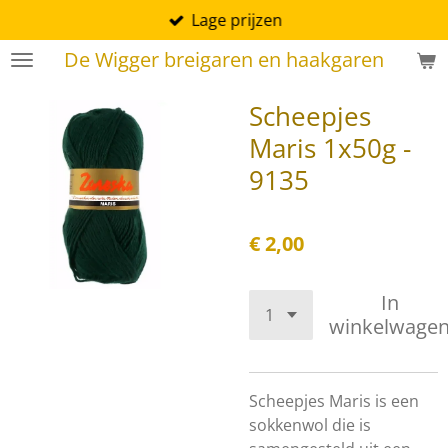
Lage prijzen
Ga
direct
De Wigger breigaren en haakgaren
naar
de
Scheepjes
hoofdinhoud
Maris 1x50g -
9135
€ 2,00
In
winkelwage
Scheepjes Maris is een
sokkenwol die is